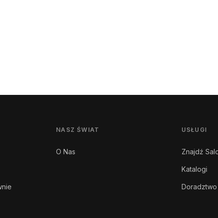
NASZ ŚWIAT
USŁUGI
O Nas
Znajdź Sal
Katalogi
wnie
Doradztwo